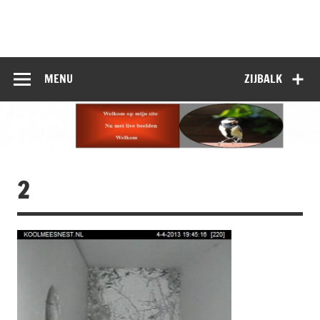
Doorgaan
naar
inhoud
MENU
ZIJBALK
2