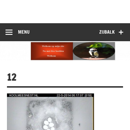
Doorgaan
naar
inhoud
MENU
ZIJBALK
12