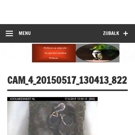
Doorgaan
naar
inhoud
MENU
ZIJBALK
CAM_4_20150517_130413_822